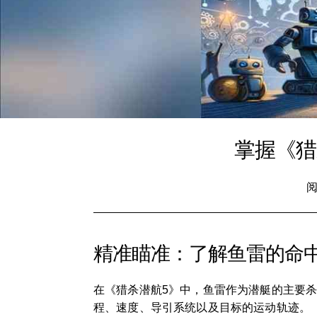
掌握《猎
阅
精准瞄准：了解鱼雷的命
在《猎杀潜航5》中，鱼雷作为潜艇的主要
程、速度、导引系统以及目标的运动轨迹。