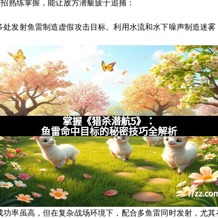
一招熟练掌握，能让敌方潜艇疲于追捕：
多处发射鱼雷制造虚假攻击目标。利用水流和水下噪声制造迷雾
成功率虽高，但在复杂战场环境下，配合多鱼雷同时发射，尤其